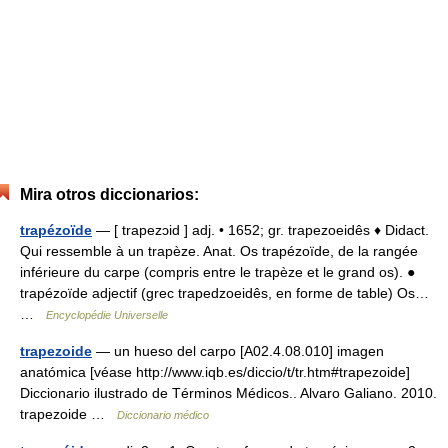
Mira otros diccionarios:
trapézoïde
— [ trapezɔid ] adj. • 1652; gr. trapezoeidês ♦ Didact.
Qui ressemble à un trapèze. Anat. Os trapézoïde, de la rangée
inférieure du carpe (compris entre le trapèze et le grand os). ●
trapézoïde adjectif (grec trapedzoeidês, en forme de table) Os…
…
Encyclopédie Universelle
trapezoide
— un hueso del carpo [A02.4.08.010] imagen
anatómica [véase http://www.iqb.es/diccio/t/tr.htm#trapezoide]
Diccionario ilustrado de Términos Médicos.. Alvaro Galiano. 2010.
trapezoide …
Diccionario médico