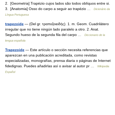
2. [Geometria] Trapézio cujos lados são todos oblíquos entre si.
3. [Anatomia] Osso do carpo a seguir ao trapézio …
Dicionário da
Língua Portuguesa
trapezoide
— (Del gr. τραπεζοιειδής). 1. m. Geom. Cuadrilátero
irregular que no tiene ningún lado paralelo a otro. 2. Anat.
Segundo hueso de la segunda fila del carpo …
Diccionario de la
lengua española
Trapezoide
— Este artículo o sección necesita referencias que
aparezcan en una publicación acreditada, como revistas
especializadas, monografías, prensa diaria o páginas de Internet
fidedignas. Puedes añadirlas así o avisar al autor pr …
Wikipedia
Español