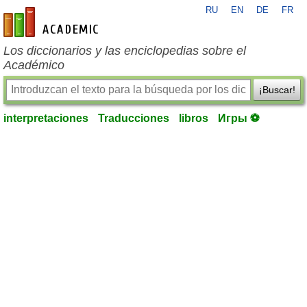
RU
EN
DE
FR
es-academic.com
Los diccionarios y las enciclopedias sobre el
Académico
¡Buscar!
interpretaciones
Traducciones
libros
Игры ⚽