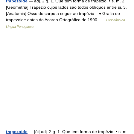
trapezóide
— adj. 2 g. 1. Que tem forma de trapézio. • s. m. 2.
[Geometria] Trapézio cujos lados são todos oblíquos entre si. 3.
[Anatomia] Osso do carpo a seguir ao trapézio. ♦ Grafia de
trapezoide antes do Acordo Ortográfico de 1990 …
Dicionário da
Língua Portuguesa
trapezoide
— |ói| adj. 2 g. 1. Que tem forma de trapézio. • s. m.