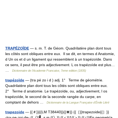
TRAPÉZOÏDE
— s. m. T. de Géom. Quadrilatère plan dont tous
les côtés sont obliques entre eux. Il se dit, en termes d Anatomie,
d Un os et d un ligament qui ressemblent à un trapézoïde. Dans
ce sens, il peut être pris adjectivement. L os trapézoïde est plus…
…
Dictionnaire de l'Academie Francaise, 7eme edition (1835)
trapézoïde
— (tra pé zo i d ) adj. 1° Terme de géométrie.
Quadrilatère plan dont tous les côtés sont obliques entre eux.
2° Terme d anatomie. Le trapézoïde, ou, adjectivement, l os
trapézoïde, le second de la seconde rangée du carpe, en
comptant de dehors …
Dictionnaire de la Langue Française d'Émile Littré
trapezoide
— {{＃}}{{LM T38440}}{{〓}} {{［}}trapezoide{{］}}
‹tra·pe·zoi·de› {{《}}▍ s.m.{{》}} {{＜}}1{{＞}} {{♂}}En geometría,