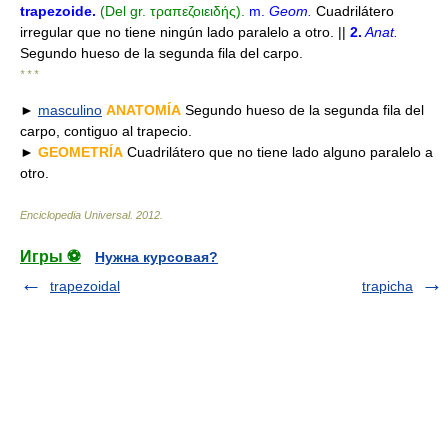
trapezoide
.
(Del gr. τραπεζοιειδής).
m.
Geom.
Cuadrilátero
irregular que no tiene ningún lado paralelo a otro. ||
2.
Anat.
Segundo hueso de la segunda fila del carpo.
* * *
►
masculino
ANATOMÍA
Segundo hueso de la segunda fila del
carpo, contiguo al trapecio.
►
GEOMETRÍA
Cuadrilátero que no tiene lado alguno paralelo a
otro.
Enciclopedia Universal
.
2012
.
Игры ⚽
Нужна курсовая?
trapezoidal
trapicha