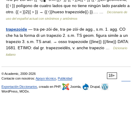
{{♀}} polígono de cuatro lados que no tiene ningún lado paralelo a
otro. {{＜}}2{{＞}} → {{↑}}hueso trapezoide{{↓}}.… …
Diccionario de
uso del español actual con sinónimos y antónimos
trapezoide
— tra·pe·zòi·de, tra·pe·zòi·de agg., s.m. 1. agg. CO
che ha la forma di un trapezio 2. s.m. TS geom. figura simile a un
trapezio 3. s.m. TS anat. → osso trapezoide {{line}} {{/line}} DATA:
1681. ETIMO: dal gr. trapezoeidēs, v. anche trapezio …
Dizionario
italiano
© Academic, 2000-2026
18+
Contacte con nosotros:
Apoyo técnico
,
Publicidad
Exportación Diccionarios
, creado en PHP,
Joomla,
Drupal,
WordPress, MODx.